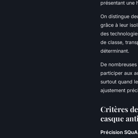
présentant une h
On distingue de
grâce à leur iso
des technologies
de classe, tran
déterminant.
De nombreuses é
participer aux a
surtout quand le
ajustement préci
Critères de
casque anti
Précision SQu