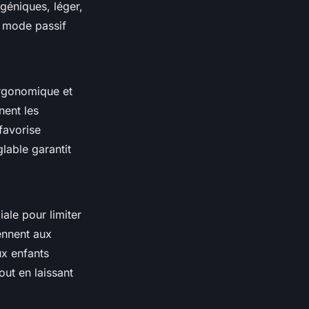
géniques, léger,
, mode passif
ergonomique et
nent les
favorise
glable garantit
ale pour limiter
ennent aux
ux enfants
out en laissant