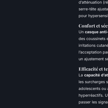
d’atténuation (r
serre-tête ajus
pour hypersensib
Confort et séc
Un
casque anti
des coussinets 
irritations cuta
l’acceptation pa
un ajustement s
Efficacité et 
La
capacité d’a
les surcharges 
adolescents ou 
hyperréactifs. U
passer les sign