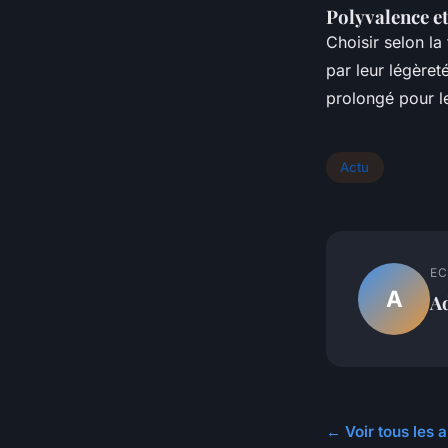
Polyvalence 
Choisir selon la
par leur légèreté
prolongé pour l
Actu
EC
A
A
← Voir tous les a