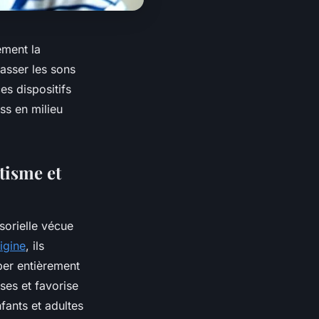
ement la
passer les sons
es dispositifs
ess en milieu
tisme et
sorielle vécue
rigine
, ils
per entièrement
ises et favorise
fants et adultes