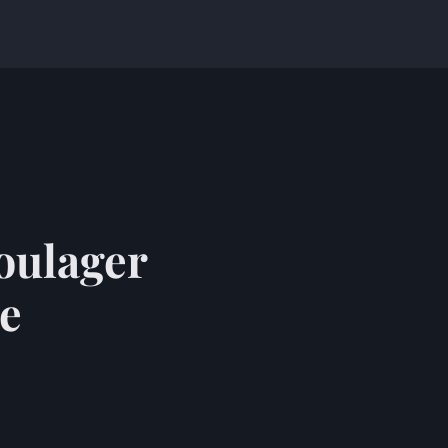
soulager
le