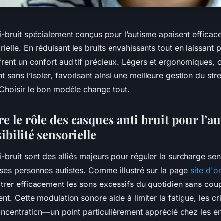
i-bruit spécialement conçus pour l’autisme apaisent efficac
ielle. En réduisant les bruits envahissants tout en laissant 
offrent un confort auditif précieux. Légers et ergonomiques, c
t sans l’isoler, favorisant ainsi une meilleure gestion du str
 Choisir le bon modèle change tout.
 le rôle des casques anti bruit pour l’au
ibilité sensorielle
-bruit sont des alliés majeurs pour réguler la surcharge sen
es personnes autistes. Comme illustré sur la page
site d'o
ltrer efficacement les sons excessifs du quotidien sans cou
nt. Cette modulation sonore aide à limiter la fatigue, les cr
oncentration—un point particulièrement apprécié chez les en