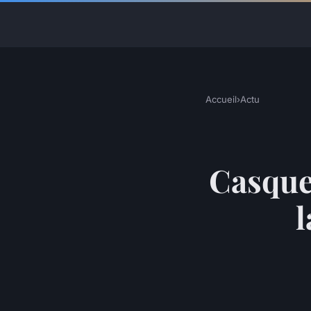
Accueil
›
Actu
Casque 
l