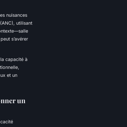
les nuisances
(ANC), utilisant
contexte—salle
peut s’avérer
la capacité à
tionnelle,
oux et un
ionner un
icacité