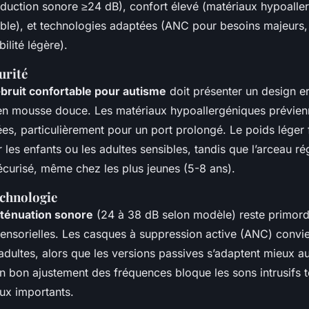
éduction sonore ≥24 dB), confort élevé (matériaux hypoaller
table), et technologies adaptées (ANC pour besoins majeurs
ilité légère).
urité
-bruit confortable pour autisme
doit présenter un design 
en mousse douce. Les matériaux hypoallergéniques prévien
nées, particulièrement pour un port prolongé. Le poids léger 
r les enfants ou les adultes sensibles, tandis que l’arceau ré
écurisé, même chez les plus jeunes (5-8 ans).
technologie
tténuation sonore
(24 à 38 dB selon modèle) reste primordi
sensorielles. Les casques à suppression active (ANC) convi
adultes, alors que les versions passives s’adaptent mieux a
n bon ajustement des fréquences bloque les sons intrusifs t
aux importants.