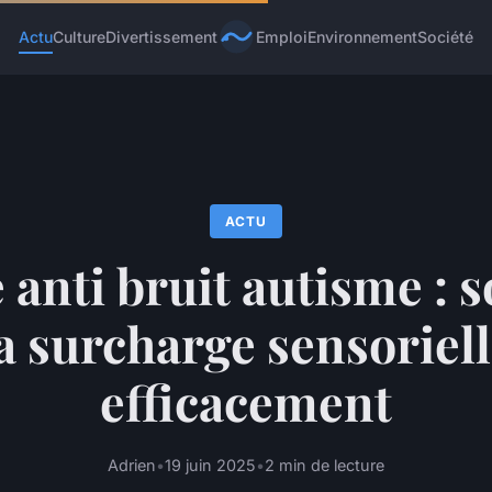
Actu
Culture
Divertissement
Emploi
Environnement
Société
ACTU
anti bruit autisme : 
a surcharge sensoriel
efficacement
Adrien
•
19 juin 2025
•
2 min de lecture